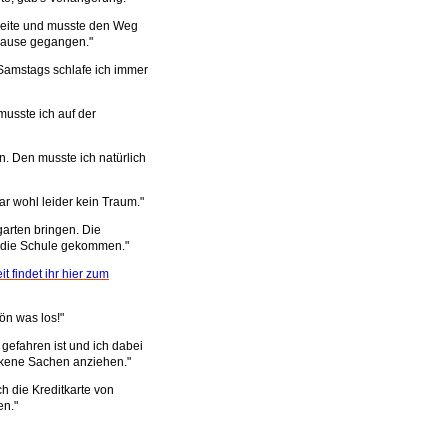
pleite und musste den Weg
 Hause gegangen."
Samstags schlafe ich immer
musste ich auf der
. Den musste ich natürlich
r wohl leider kein Traum."
arten bringen. Die
in die Schule gekommen."
 findet ihr hier zum
ön was los!"
 gefahren ist und ich dabei
ckene Sachen anziehen."
h die Kreditkarte von
en."