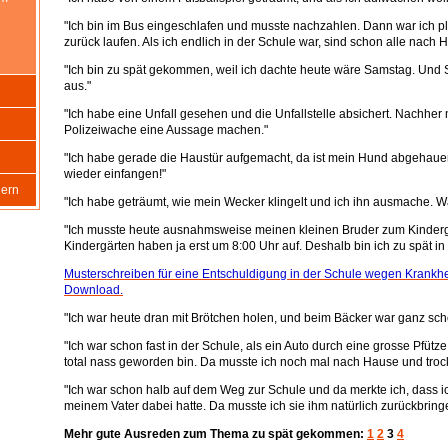
"Ich bin im Bus eingeschlafen und musste nachzahlen. Dann war ich 
zurück laufen. Als ich endlich in der Schule war, sind schon alle nach
"Ich bin zu spät gekommen, weil ich dachte heute wäre Samstag. Und 
aus."
"Ich habe eine Unfall gesehen und die Unfallstelle absichert. Nachher 
Polizeiwache eine Aussage machen."
"Ich habe gerade die Haustür aufgemacht, da ist mein Hund abgehauen
wieder einfangen!"
gern
"Ich habe geträumt, wie mein Wecker klingelt und ich ihn ausmache. Wa
"Ich musste heute ausnahmsweise meinen kleinen Bruder zum Kinderg
Kindergärten haben ja erst um 8:00 Uhr auf. Deshalb bin ich zu spät 
Musterschreiben für eine Entschuldigung in der Schule wegen Krankheit
Download.
"Ich war heute dran mit Brötchen holen, und beim Bäcker war ganz sch
"Ich war schon fast in der Schule, als ein Auto durch eine grosse Pfütze
total nass geworden bin. Da musste ich noch mal nach Hause und tro
"Ich war schon halb auf dem Weg zur Schule und da merkte ich, dass ic
meinem Vater dabei hatte. Da musste ich sie ihm natürlich zurückbring
Mehr gute Ausreden zum Thema zu spät gekommen:
1
2
3
4