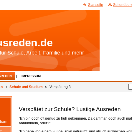
Startseite
Seitenübers
sreden.de
ür Schule, Arbeit, Familie und mehr
SREDEN
IMPRESSUM
en
Schule und Studium
Verspätung 3
e
Verspätet zur Schule? Lustige Ausreden
"Ich bin doch oft genug zu früh gekommen. Da darf man doch auch ma
barn
abbummeln, oder?"
"Ich habe von einem Fußballspiel geträumt, und als ich aufwachen woll
um