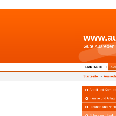
www.au
Gute Ausreden f
STARTSEITE
AU
Startseite
Ausred
Arbeit und Karrier
Familie und Alltag
Freunde und Nach
Schule und Studi