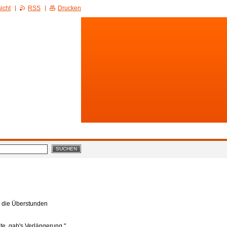
icht
RSS
Drucken
l die Überstunden
te, gab's Verlängerung."